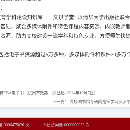
介绍：
学科建设知识库——文泉学堂” 以清华大学出版社联合2
为基础，聚合多媒体附件和特色课程内容资源，内嵌教师
容资源，助力高校建设一流学科和特色专业，方便师生快
。
电子书资源超过6万多种，多媒体附件和课件20多万个
特EBA电子书（试用有效期：即日起--2024年10月7日）
下一篇：
高校图书馆考研阅览室学习资源平台（
量:
0006475026
次
今日访问量:
0000000052
次