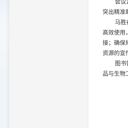
会议
突出精准
马胜
高效使用
接；确保
资源的宣
图书
品与生物